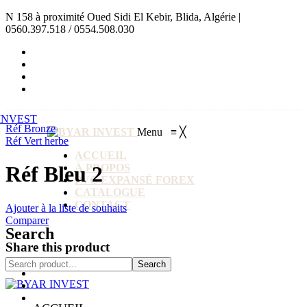
N 158 à proximité Oued Sidi El Kebir, Blida, Algérie |
0560.397.518 / 0554.508.030
Réf Bronze
Menu
≡
╳
Réf Vert herbe
ACCUEIL
À PROPOS
Réf Bleu 2
PVC EXPANSÉ FOREX
CATALOGUE
CONTACT
Ajouter à la liste de souhaits
Comparer
Search
Share this product
Search