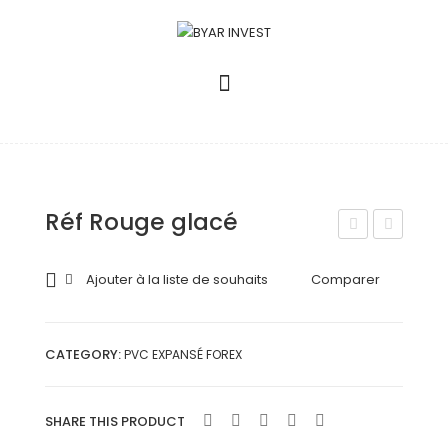
Réf Rouge glacé
éf
éf
Ble
Noir
Ajouter à la liste de souhaits
Comparer
u 4
Gla
cé
CATEGORY:
PVC EXPANSÉ FOREX
SHARE THIS PRODUCT